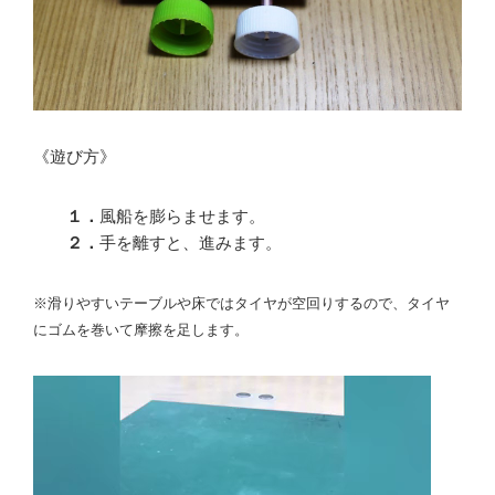
《遊び方》
１．
風船を膨らませます。
２．
手を離すと、進みます。
※滑りやすいテーブルや床ではタイヤが空回りするので、タイヤ
にゴムを巻いて摩擦を足します。
動
画
プ
レ
ー