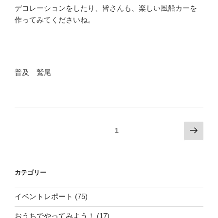
デコレーションをしたり、皆さんも、楽しい風船カーを
作ってみてくださいね。
普及 鷲尾
投
次
固定ページ
1
の
稿
ペ
の
ー
ペ
カテゴリー
ジ
ー
ジ
イベントレポート
(75)
送
おうちでやってみよう！
(17)