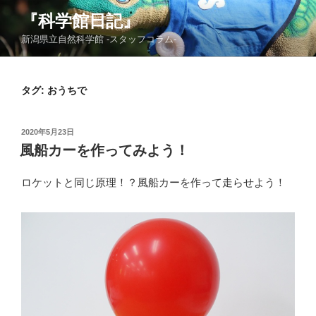
コ
『科学館日記』
ン
新潟県立自然科学館 -スタッフコラム-
テ
ン
ツ
タグ:
おうちで
へ
ス
キ
投
2020年5月23日
ッ
稿
風船カーを作ってみよう！
日:
プ
ロケットと同じ原理！？風船カーを作って走らせよう！