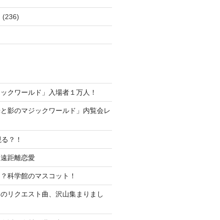
ム
(236)
ジックワールド」入場者１万人！
光と影のマジックワールド」内覧会レ
現る？！
超遠距離恋愛
な？科学館のマスコット！
ムのリクエスト曲、沢山集まりまし