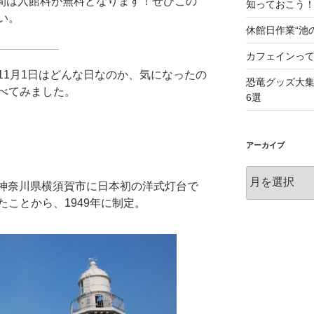
週間は入館料が無料となります！ぜひこの
知っておこう
い。
休館日作業“池
カフェインっ
11月1日はどんな日なのか、気になったの
恐竜グッズ大
べてみました。
6選
アーカイブ
ア
日、神奈川県横須賀市に日本初の洋式灯台で
ー
ことから、1949年に制定。
カ
イ
ブ