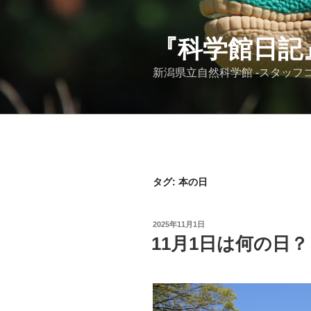
コ
ン
テ
『科学館日記
ン
新潟県立自然科学館 -スタッフコ
ツ
へ
ス
キ
ッ
プ
タグ:
本の日
投
2025年11月1日
稿
11月1日は何の日？
日: