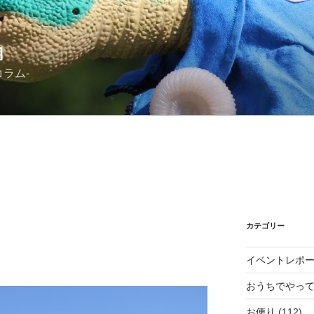
』
ラム-
カテゴリー
イベントレポ
おうちでやっ
お便り
(112)