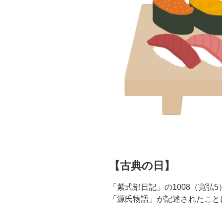
【古典の日】
「紫式部日記」の1008（寛弘
「源氏物語」が記述されたこと