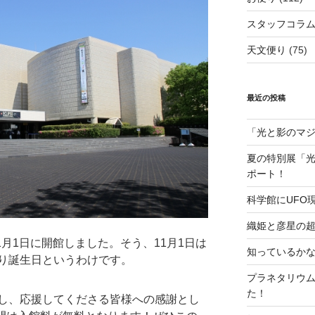
スタッフコラ
天文便り
(75)
最近の投稿
「光と影のマ
夏の特別展「
ポート！
科学館にUFO
織姫と彦星の
1月1日に開館しました。そう、11月1日は
知っているか
り誕生日というわけです。
プラネタリウ
た！
し、応援してくださる皆様への感謝とし