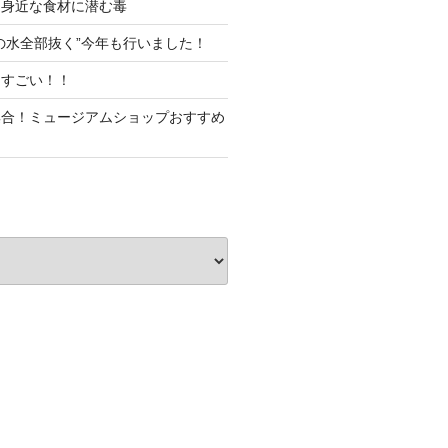
！身近な食材に潜む毒
の水全部抜く”今年も行いました！
てすごい！！
集合！ミュージアムショップおすすめ