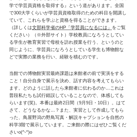
学で学芸員資格を取得する』という道があります。全国
で300大学くらいが学芸員資格取得のための科目を開講し
ていて、これらを学ぶと資格を得ることができます。
（詳しくは
文部科学省のHP「学芸員になるには」
をご覧
ください）（※外部サイト）学校教員になろうとしてい
る学生が教育実習で母校を訪れ授業を行う、というのと
同じように、学芸員になろうとしている学生も博物館な
どで実際の業務を行い、経験を積むのです。
当館での博物館実習最終課題は来館者の前で実演をする
こと！自分自身で展示を決め、話す内容を考えてもらい
ます。どのように話したら来館者に伝わるのか…これは
普段私たちも試行錯誤していることなので、体感しても
らいます(笑)。本番は最終2日間（9月9日・10日）。はて
さて、どうなるかな…？また、実習として作成してもら
った、鳥屋野潟の野鳥写真・解説キャプションを自然の
科学3階で展示しています。ご来館の際にはぜひご覧くだ
さいo(^-^)o