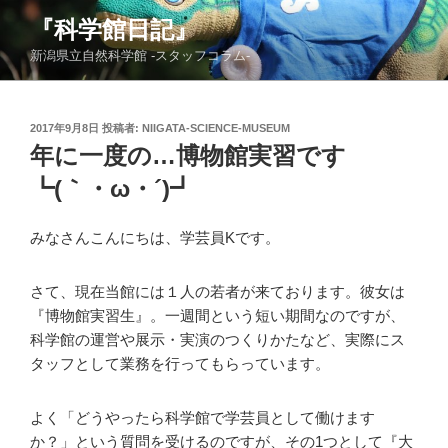
コ
『科学館日記』
ン
新潟県立自然科学館 -スタッフコラム-
テ
ン
ツ
投
2017年9月8日
投稿者:
NIIGATA-SCIENCE-MUSEUM
へ
稿
年に一度の…博物館実習です
ス
日:
キ
┗(｀・ω・´)┛
ッ
プ
みなさんこんにちは、学芸員Kです。
さて、現在当館には１人の若者が来ております。彼女は
『博物館実習生』。一週間という短い期間なのですが、
科学館の運営や展示・実演のつくりかたなど、実際にス
タッフとして業務を行ってもらっています。
よく「どうやったら科学館で学芸員として働けます
か？」という質問を受けるのですが、その1つとして『大