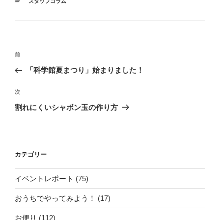
カ
スタッフコラム
テ
ゴ
リ
ー
投
前
前
稿
の
「科学館夏まつり」始まりました！
ナ
投
ビ
稿
次
次
ゲ
の
割れにくいシャボン玉の作り方
投
ー
稿
シ
ョ
カテゴリー
ン
イベントレポート
(75)
おうちでやってみよう！
(17)
お便り
(112)