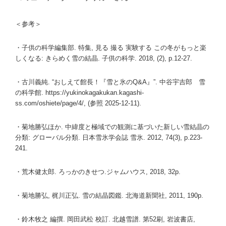
＜参考＞
・子供の科学編集部. 特集, 見る 撮る 実験する この冬がもっと楽
しくなる: きらめく雪の結晶. 子供の科学. 2018, (2), p.12-27.
・古川義純. “おしえて館長！『雪と氷のQ&A』”. 中谷宇吉郎 雪
の科学館. https://yukinokagakukan.kagashi-
ss.com/oshiete/page/4/, (参照 2025-12-11).
・菊地勝弘ほか. 中緯度と極域での観測に基づいた新しい雪結晶の
分類: グローバル分類. 日本雪氷学会誌 雪氷. 2012, 74(3), p.223-
241.
・荒木健太郎. ろっかのきせつ.ジャムハウス, 2018, 32p.
・菊地勝弘, 梶川正弘. 雪の結晶図鑑. 北海道新聞社, 2011, 190p.
・鈴木牧之 編撰. 岡田武松 校訂. 北越雪譜. 第52刷, 岩波書店,