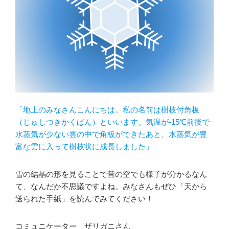
「地上のみなさんこんにちは。私の名前は樹枝付角板
（じゅしつきかくばん）といいます。気温が-15℃前後で
水蒸気が少ない雲の中で角板ができたあと、水蒸気が豊
富な雲に入って樹枝状に成長しました」
雪の結晶の形を見ることで昔の空でも様子が分かるなん
て、なんだか不思議ですよね。みなさんもぜひ「天から
送られた手紙」を読んでみてください！
コミュニケーター ザリガニさん