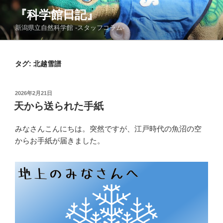
コ
『科学館日記』
ン
新潟県立自然科学館 -スタッフコラム-
テ
ン
ツ
タグ:
北越雪譜
へ
ス
キ
投
2026年2月21日
ッ
稿
天から送られた手紙
日:
プ
みなさんこんにちは。突然ですが、江戸時代の魚沼の空
からお手紙が届きました。