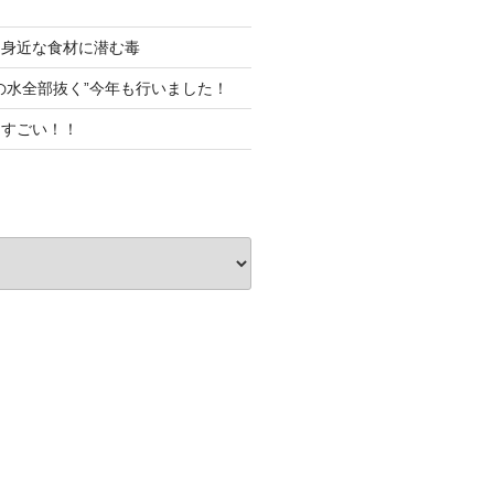
！身近な食材に潜む毒
の水全部抜く”今年も行いました！
てすごい！！