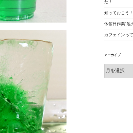
た！
知っておこう
休館日作業“池
カフェインっ
アーカイブ
ア
ー
カ
イ
ブ