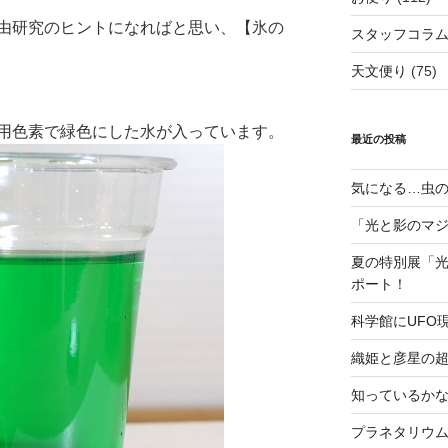
由研究のヒントになればと思い、【氷の
スタッフコラ
天文便り
(75)
用色素で緑色にした水が入っています。
最近の投稿
気になる…虫の
「光と影のマ
夏の特別展「
ポート！
科学館にUFO
織姫と彦星の
知っているか
プラネタリウ