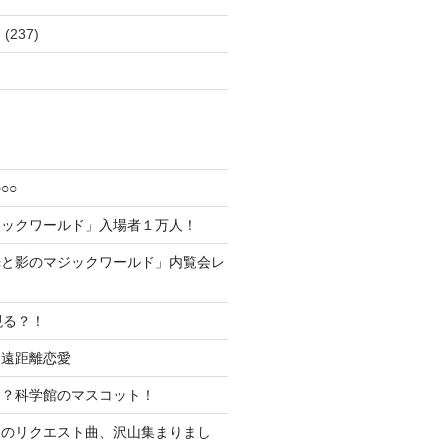
ム
(237)
○○
ジックワールド」入場者１万人！
光と影のマジックワールド」内覧会レ
現る？！
超遠距離恋愛
な？科学館のマスコット！
ムのリクエスト曲、沢山集まりまし