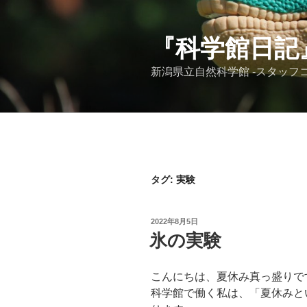
コ
ン
テ
『科学館日記
ン
新潟県立自然科学館 -スタッフコ
ツ
へ
ス
キ
ッ
プ
タグ:
実験
投
2022年8月5日
稿
氷の実験
日:
こんにちは、夏休み真っ盛りで
科学館で働く私は、「夏休みと