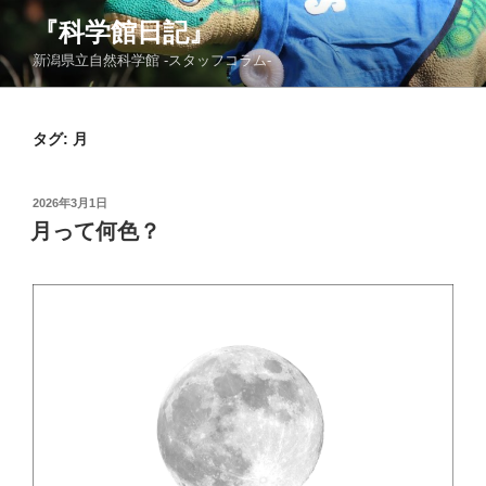
コ
『科学館日記』
ン
新潟県立自然科学館 -スタッフコラム-
テ
ン
ツ
タグ:
月
へ
ス
キ
投
2026年3月1日
ッ
稿
月って何色？
日:
プ