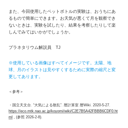
また、今回使用したペットボトルの実験は、おうちにあ
るもので簡単にできます。お天気が悪くて月を観察でき
ないときは、実験を試したり、結果を考察したりして楽
しんでみてはいかがでしょうか。
プラネタリウム解説員 TJ
※使用している画像はすべてイメージです。太陽、地
球、月のイラストは見やすくするために実際の縮尺と変
更してあります。
＜参考＞
・国立天文台. “大気による散乱”. 暦計算室 暦Wiki. 2020-5-27.
https://eco.mtk.nao.ac.jp/koyomi/wiki/C2E7B5A42FBBB6CDF0.ht
ml
, (参照 2026-2-8).