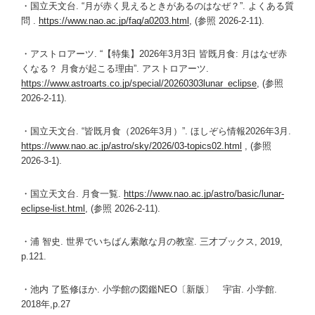
・国立天文台. “月が赤く見えるときがあるのはなぜ？”. よくある質
問 .
https://www.nao.ac.jp/faq/a0203.html
, (参照 2026-2-11).
・アストロアーツ. “【特集】2026年3月3日 皆既月食: 月はなぜ赤
くなる？ 月食が起こる理由”. アストロアーツ.
https://www.astroarts.co.jp/special/20260303lunar_eclipse
, (参照
2026-2-11).
・国立天文台. “皆既月食（2026年3月）”. ほしぞら情報2026年3月.
https://www.nao.ac.jp/astro/sky/2026/03-topics02.html
, (参照
2026-3-1).
・国立天文台. 月食一覧.
https://www.nao.ac.jp/astro/basic/lunar-
eclipse-list.html
, (参照 2026-2-11).
・浦 智史. 世界でいちばん素敵な月の教室. 三才ブックス, 2019,
p.121.
・池内 了監修ほか. 小学館の図鑑NEO〔新版〕 宇宙. 小学館.
2018年,p.27