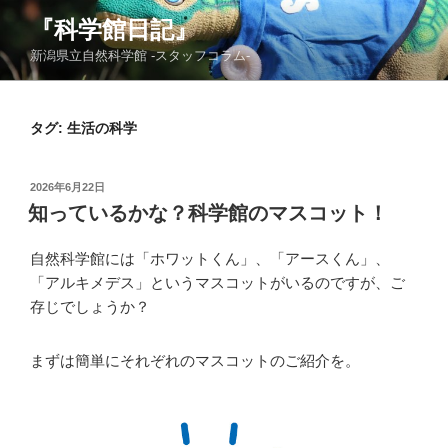
コ
『科学館日記』
ン
新潟県立自然科学館 -スタッフコラム-
テ
ン
ツ
タグ:
生活の科学
へ
ス
キ
投
2026年6月22日
ッ
稿
知っているかな？科学館のマスコット！
日:
プ
自然科学館には「ホワットくん」、「アースくん」、
「アルキメデス」というマスコットがいるのですが、ご
存じでしょうか？
まずは簡単にそれぞれのマスコットのご紹介を。