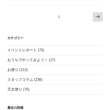
投
次
固定ページ
1
の
稿
ペ
の
ー
ペ
カテゴリー
ジ
ー
ジ
イベントレポート
(75)
送
おうちでやってみよう！
(17)
り
お便り
(112)
スタッフコラム
(236)
天文便り
(75)
最近の投稿