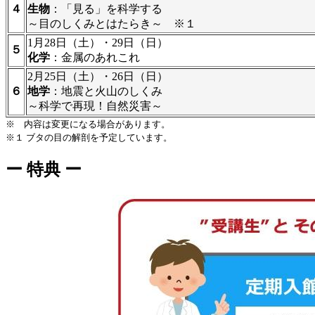
４
生物
：「見る」を科学する
～目のしくみとはたらき～ ※１
1月28日（土）・29日（日）
５
化学
：金属のあれこれ
2月25日（土）・26日（日）
６
地学
：地震と火山のしくみ
～科学で再現！自然災害～
※ 内容は変更になる場合があります。
※１ ブタの目の解剖を予定しています。
ー 特典 ー