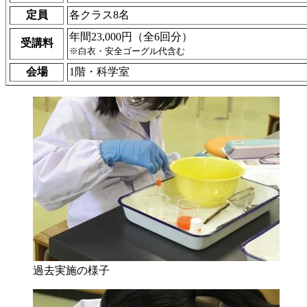
定員
各クラス8名
年間23,000円（全6回分）
受講料
※白衣・安全ゴーグル代含む
会場
1階・科学室
過去実施の様子