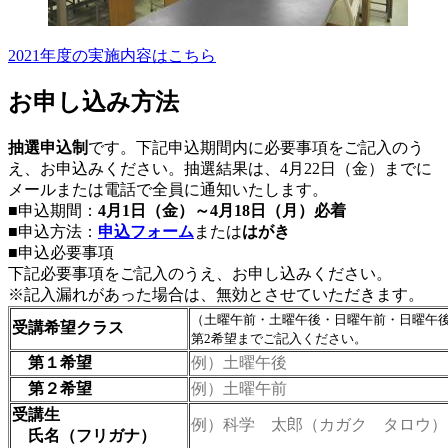
2021年度の実施内容はこちら
お申し込み方法
抽選申込制
です。下記申込期間内に必要事項をご記入のう
え、お申込みください。抽選結果は、4月22日（金）までに
メールまたは電話で全員に通知いたします。
■申込期間：
4月1日（金）～4月18日（月）必着
■申込方法：
申込フォーム
または
はがき
■申込必要事項
下記必要事項をご記入のうえ、お申し込みください。
※記入漏れがあった場合は、無効とさせていただきます。
（土曜午前・土曜午後・日曜午前・日曜午
受講希望クラス
第2希望までご記入ください。
第１希望
例）土曜午後
第２希望
例）土曜午前
受講生
例）科学 太郎（カガク タロウ）
氏名（フリガナ）