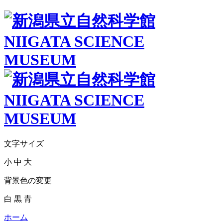
文字サイズ
小
中
大
背景色の変更
白
黒
青
ホーム