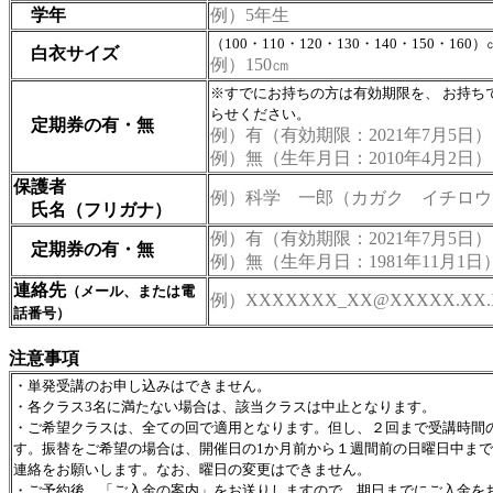
学年
例）5年生
（100・110・120・130・140・150・160）
白衣サイズ
例）150㎝
※すでにお持ちの方は有効期限を、 お持ち
らせください。
定期券の有・無
例）有（有効期限：2021年7月5日）
例）無（生年月日：2010年4月2日）
保護者
例）科学 一郎（カガク イチロウ
氏名（フリガナ）
例）有（有効期限：2021年7月5日）
定期券の有・無
例）無（生年月日：1981年11月1日
連絡先
（メール、または電
例）XXXXXXX_XX@XXXXX.XX.
話番号）
注意事項
・単発受講のお申し込みはできません。
・
各クラス3名に満たない場合は、該当クラスは中止となります。
・ご希望クラスは、全ての回で適用となります。但し、２回まで受講時間
す。振替をご希望の場合は、開催日の1か月前から１週間前の日曜日中ま
連絡をお願いします。なお、曜日の変更はできません。
・ご予約後、「ご入金の案内」をお送りしますので、期日までにご入金を