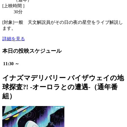
[
上映時間 ]
30分
[対象]一般 天文解説員がその日の夜の星空をライブ解説し
ます。
詳細を見る
本日の投映スケジュール
11:30 ～
イナズマデリバリー バイザウェイの地
球探査?! -オーロラとの遭遇-（通年番
組）