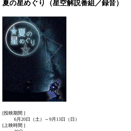
夏の星めぐり（星空解説番組／録音）
[
投映期間 ]
6月20日（土）～9月13日（日）
[
上映時間 ]