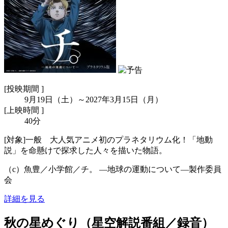
[
投映期間 ]
9月19日（土）～2027年3月15日（月）
[
上映時間 ]
40分
[対象]一般 大人気アニメ初のプラネタリウム化！「地動
説」を命懸けで探求した人々を描いた物語。
（c）魚豊／小学館／チ。 ―地球の運動について―製作委員
会
詳細を見る
秋の星めぐり（星空解説番組／録音）