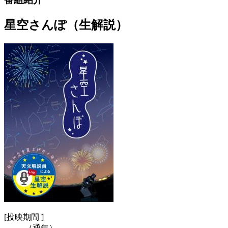
星空さんぽ（生解説）
[
投映期間 ]
（通年）