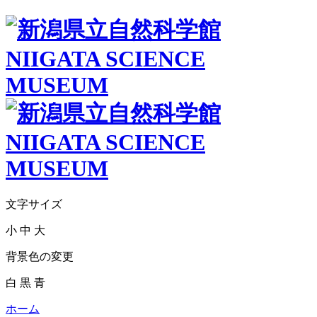
文字サイズ
小
中
大
背景色の変更
白
黒
青
ホーム