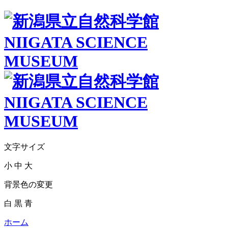
文字サイズ
小
中
大
背景色の変更
白
黒
青
ホーム