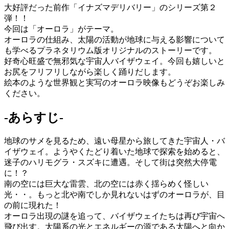
大好評だった前作「イナズマデリバリー」のシリーズ第２
弾！！
今回は「オーロラ」がテーマ。
オーロラの仕組み、太陽の活動が地球に与える影響について
も学べるプラネタリウム版オリジナルのストーリーです。
好奇心旺盛で無邪気な宇宙人バイザウェイ。今回も嬉しいと
お尻をフリフリしながら楽しく踊りだします。
絵本のような世界観と実写のオーロラ映像もどうぞお楽しみ
ください。
-あらすじ-
地球のサメを見るため、遠い母星から旅してきた宇宙人・バ
イザウェイ。ようやくたどり着いた地球で探索を始めると、
迷子のハリモグラ・スズキに遭遇。そして街は突然大停電
に！？
南の空には巨大な雷雲、北の空には赤く揺らめく怪しい
光・・。もっと北や南でしか見れないはずのオーロラが、目
の前に現れた！
オーロラ出現の謎を追って、バイザウェイたちは再び宇宙へ
飛び出す。太陽系の光とエネルギーの源である太陽へと向か