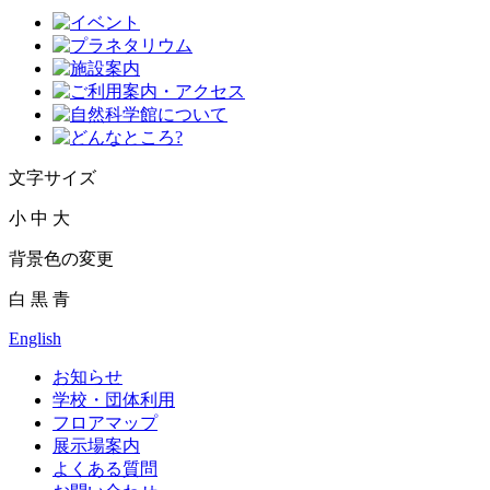
文字サイズ
小
中
大
背景色の変更
白
黒
青
English
お知らせ
学校・団体利用
フロアマップ
展示場案内
よくある質問