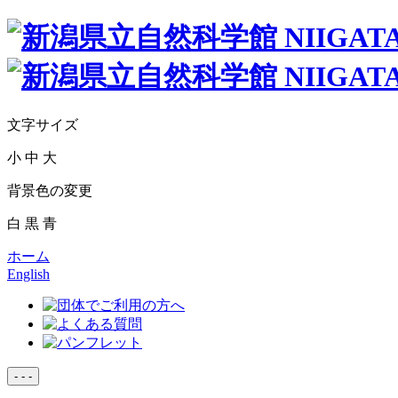
文字サイズ
小
中
大
背景色の変更
白
黒
青
ホーム
English
-
-
-