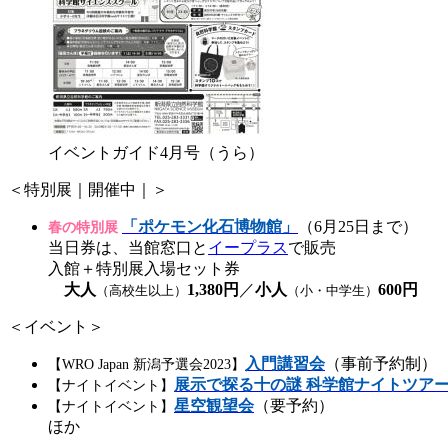
イベントガイド4月号（うら）
＜特別展｜開催中｜＞
「ポケモン化石博物館」
（6月25日まで）
春の特別展
当日券は、当館窓口と
イープラス
で販売
入館＋特別展入場セット券
大人
1,380円
／
小人
600円
（高校生以上）
（小・中学生）
＜イベント＞
入門講習会
（事前予約制）
【WRO Japan 新潟予選会2023】
展示で探る十の謎 科学館ナイトツア
【ナイトイベント】
星空観望会
（要予約）
【ナイトイベント】
ほか