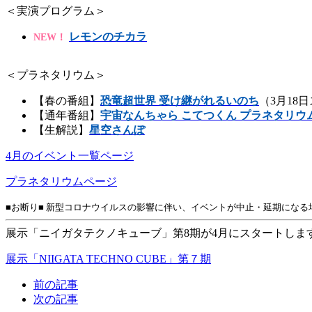
＜実演プログラム＞
レモンのチカラ
NEW！
＜プラネタリウム＞
【春の番組】
恐竜超世界 受け継がれるいのち
（3月18
【通年番組】
宇宙なんちゃら こてつくん プラネタリウ
【生解説】
星空さんぽ
4月のイベント一覧ページ
プラネタリウムページ
■お断り■ 新型コロナウイルスの影響に伴い、イベントが中止・延期になる
展示「ニイガタテクノキューブ」第8期が4月にスタートしま
展示「NIIGATA TECHNO CUBE」第７期
前の記事
次の記事