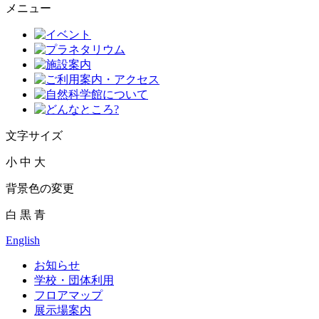
メニュー
文字サイズ
小
中
大
背景色の変更
白
黒
青
English
お知らせ
学校・団体利用
フロアマップ
展示場案内