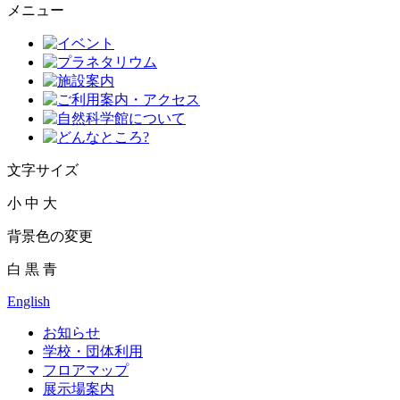
メニュー
文字サイズ
小
中
大
背景色の変更
白
黒
青
English
お知らせ
学校・団体利用
フロアマップ
展示場案内