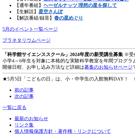
【通年番組】
ヘーゼルナッツ 理想の星を探して
【生解説】
星空さんぽ
【解説番組/録音】
春の星めぐり
5月のイベント一覧ページ
プラネタリウムページ
「科学館サイエンススクール」2024年度の新受講生募集
※受
小学4～6年生を対象に本格的な実験科学教室を年間プログラ
開催日程、お申し込み方法など詳細は
募集のお知らせページ
★5月5日「こどもの日」は、小・中学生の入館無料DAY！
前の記事
次の記事
一覧に戻る
最新のお知らせ
リンク集
個人情報保護方針・著作権・リンクについて