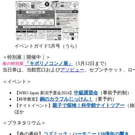
イベントガイド5月号（うら）
＜特別展｜開催中｜＞
「キボリノコンノ展」
（5月12日まで）
春の特別展
当日券は、当館窓口および
アソビュー
、セブンチケット、ロ
＜イベント＞
中級講習会
（事前予約制）
【WRO Japan 新潟予選会2024】
銅のカラフルじっけん！
（要予約）
【科学教室】
親子で探検！科学館ナイトツアー
（抽
【ナイトイベント】
ほか
＜プラネタリウム＞
【春の番組】
コズミック・ハーモニー 138億年の響き