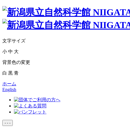
文字サイズ
小
中
大
背景色の変更
白
黒
青
ホーム
English
-
-
-