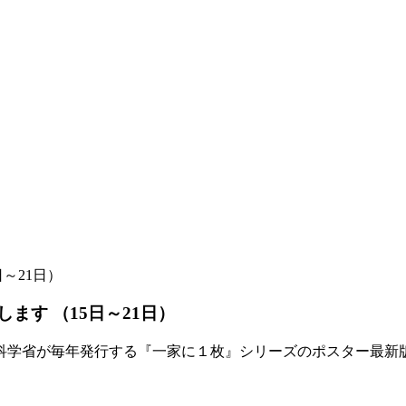
～21日）
ます （15日～21日）
科学省が毎年発行する『一家に１枚』シリーズのポスター最新版