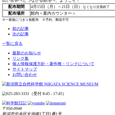
広い世界へとつながる数理へ、ようこそ！
配布期間
4月15日（月）～21日（日）
なくなり次第終了
配布場所
館内＜案内カウンター＞
※一家族につき１枚配布 ※予約、郵送不可
前の記事
次の記事
一覧に戻る
最新のお知らせ
リンク集
個人情報保護方針・著作権・リンクについて
サイトマップ
お問い合わせ
（受付 8:45 - 17:45）
〒950-0948
新潟市中央区女池南3丁目1番1号