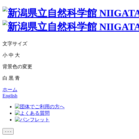
文字サイズ
小
中
大
背景色の変更
白
黒
青
ホーム
English
-
-
-