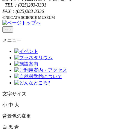
TEL：
(025)283-3331
FAX：(025)283-3336
©NIIGATA SCIENCE MUSEUM
-
-
-
メニュー
文字サイズ
小
中
大
背景色の変更
白
黒
青