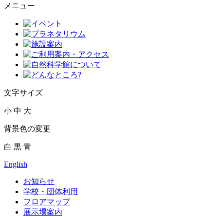
メニュー
文字サイズ
小
中
大
背景色の変更
白
黒
青
English
お知らせ
学校・団体利用
フロアマップ
展示場案内