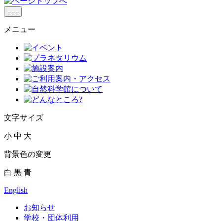
-
-
-
メニュー
文字サイズ
小
中
大
背景色の変更
白
黒
青
English
お知らせ
学校・団体利用