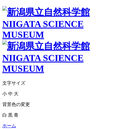
文字サイズ
小
中
大
背景色の変更
白
黒
青
ホーム