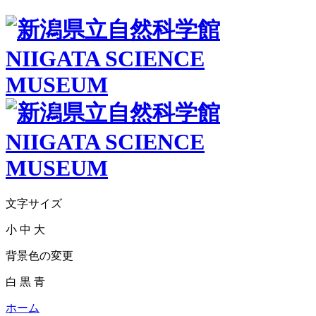
文字サイズ
小
中
大
背景色の変更
白
黒
青
ホーム