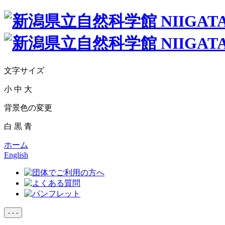
文字サイズ
小
中
大
背景色の変更
白
黒
青
ホーム
English
-
-
-