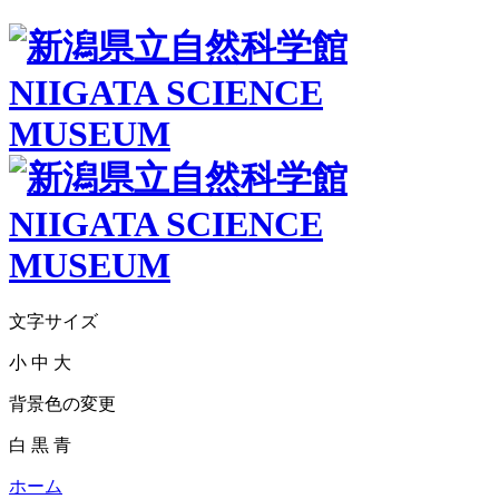
文字サイズ
小
中
大
背景色の変更
白
黒
青
ホーム