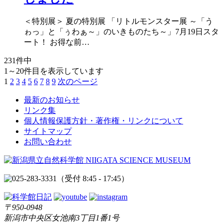
＜特別展＞ 夏の特別展 「リトルモンスター展 ～「う
ゎっ」と「ぅわぁ～」のいきものたち～」7月19日スタ
ート！ お得な前…
231件中
1～20件目を表示しています
1
2
3
4
5
6
7
8
9
次のページ
最新のお知らせ
リンク集
個人情報保護方針・著作権・リンクについて
サイトマップ
お問い合わせ
（受付 8:45 - 17:45）
〒950-0948
新潟市中央区女池南3丁目1番1号