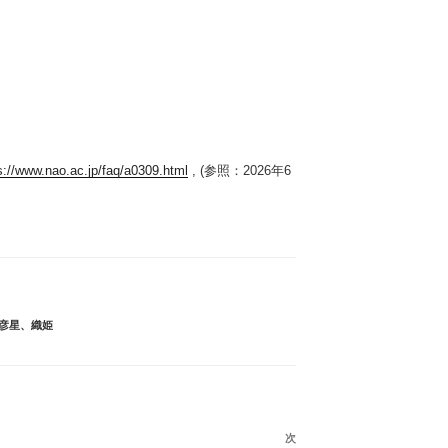
s://www.nao.ac.jp/faq/a0309.html
, (参照：2026年6
彦星
、
織姫
次
次