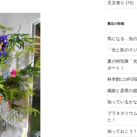
天文便り
(75)
最近の投稿
気になる…虫の
「光と影のマ
夏の特別展「
ポート！
科学館にUFO
織姫と彦星の
知っているか
プラネタリウ
た！
知っておこう