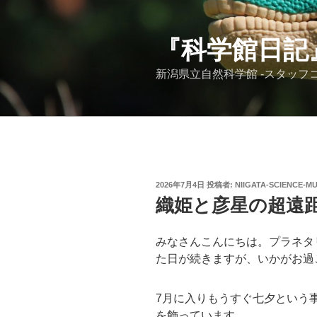
コ
ン
テ
『科学館日記
ン
新潟県立自然科学館 -スタッフコ
ツ
へ
ス
キ
ッ
プ
投
2026年7月4日
投稿者:
NIIGATA-SCIENCE-M
稿
織姫と彦星の超遠
日:
みなさんこんにちは。プラネタ
た日が続きますが、いかがお過
7月に入りもうすぐ七夕という
を飾っています。