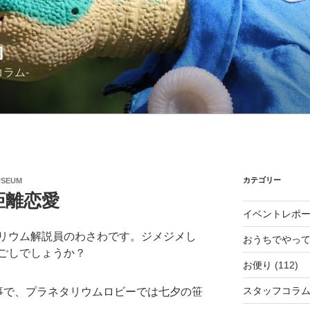
』
ラム-
カテゴリー
USEUM
距離恋愛
イベントレポ
リウム解説員のわさわです。ジメジメし
おうちでやっ
ごしでしょうか？
お便り
(112)
スタッフコラ
事で、プラネタリウムロビーでは七夕の笹