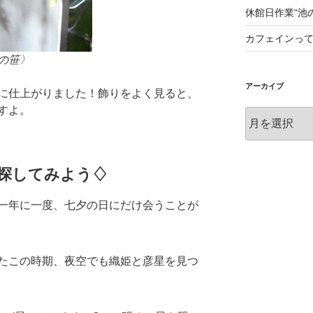
休館日作業“池
カフェインっ
の笹〉
アーカイブ
に仕上がりました！飾りをよく見ると、
すよ。
ア
ー
カ
イ
探してみよう♢
ブ
一年に一度、七夕の日にだけ会うことが
たこの時期、夜空でも織姫と彦星を見つ