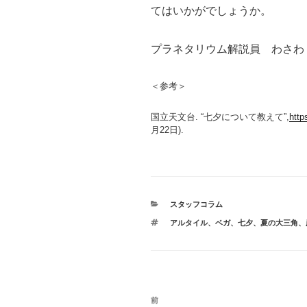
てはいかがでしょうか。
プラネタリウム解説員 わさわ
＜参考＞
国立天文台. “七夕について教えて”,
http
月22日).
カ
スタッフコラム
テ
タ
アルタイル
、
ベガ
、
七夕
、
夏の大三角
、
ゴ
グ
リ
ー
投
前
前