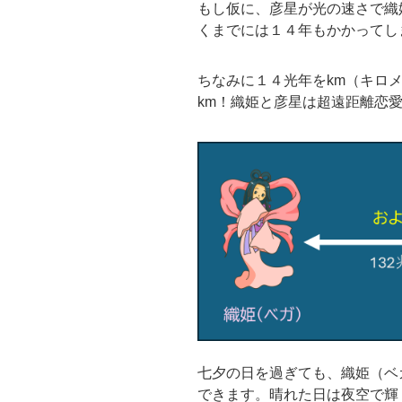
もし仮に、彦星が光の速さで織
くまでには１４年もかかってし
ちなみに１４光年をkm（キロメ
km！織姫と彦星は超遠距離恋
七夕の日を過ぎても、織姫（ベ
できます。晴れた日は夜空で輝