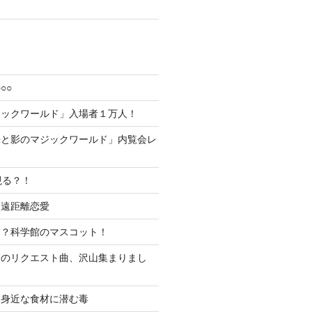
○○
ジックワールド」入場者１万人！
光と影のマジックワールド」内覧会レ
現る？！
超遠距離恋愛
な？科学館のマスコット！
ムのリクエスト曲、沢山集まりまし
！身近な食材に潜む毒